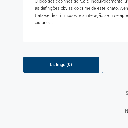
O jogo dos copinhos de rua é, inequivocamente, u
as definições óbvias do crime de estelionato. Alé
trata-se de criminosos, e a interação sempre apr
distância.
Listings (0)
S
N