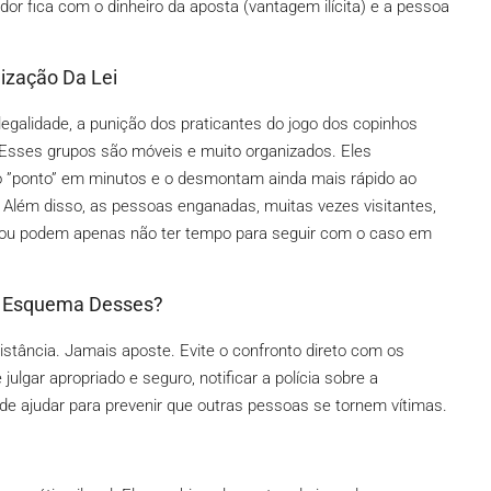
or fica com o dinheiro da aposta (vantagem ilícita) e a pessoa
lização Da Lei
legalidade, a punição dos praticantes do jogo dos copinhos
Esses grupos são móveis e muito organizados. Eles
”ponto” em minutos e o desmontam ainda mais rápido ao
. Além disso, as pessoas enganadas, muitas vezes visitantes,
a ou podem apenas não ter tempo para seguir com o caso em
m Esquema Desses?
stância. Jamais aposte. Evite o confronto direto com os
 julgar apropriado e seguro, notificar a polícia sobre a
ode ajudar para prevenir que outras pessoas se tornem vítimas.