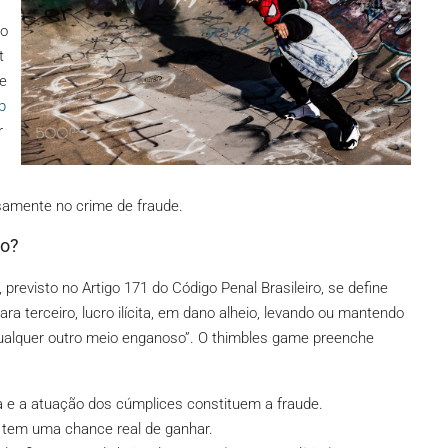
ão
t
he
p
r
isamente no crime de fraude.
to?
, previsto no Artigo 171 do Código Penal Brasileiro, se define
ara terceiro, lucro ilícita, em dano alheio, levando ou mantendo
u qualquer outro meio enganoso”. O thimbles game preenche
 e a atuação dos cúmplices constituem a fraude.
 tem uma chance real de ganhar.