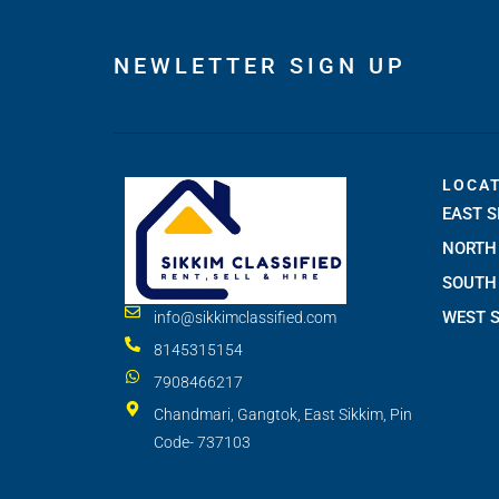
NEWLETTER SIGN UP
LOCA
EAST S
NORTH 
SOUTH 
WEST S
info@sikkimclassified.com
8145315154
7908466217
Chandmari, Gangtok, East Sikkim, Pin
Code- 737103