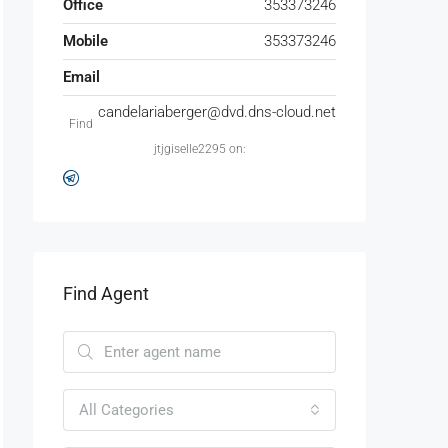
Office
353373246
Mobile
353373246
Email
candelariaberger@dvd.dns-cloud.net
Find
jtjgiselle2295 on:
Find Agent
All Categories