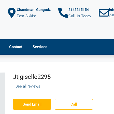
Chandmari, Gangtok,
8145315154
In
East Sikkim
Call Us Today
Of
Contact
Services
Jtjgiselle2295
See all reviews
Send Email
Call