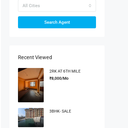
All Cities
Search Agent
Recent Viewed
2RK AT 6TH MILE
₹8,000/Mo
3BHK- SALE