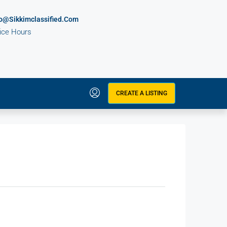
fo@sikkimclassified.com
fice Hours
CREATE A LISTING