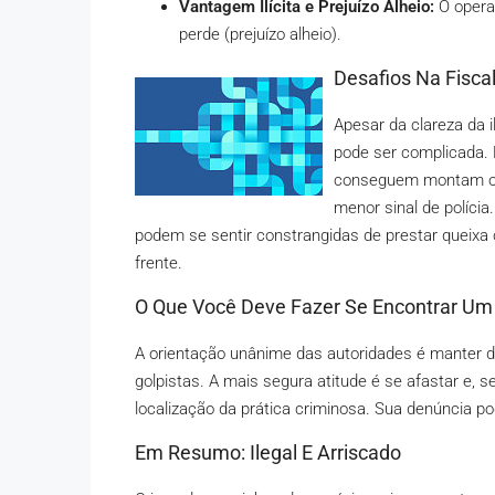
Vantagem Ilícita e Prejuízo Alheio:
O operad
perde (prejuízo alheio).
Desafios Na Fisca
Apesar da clareza da i
pode ser complicada. 
conseguem montam o 
menor sinal de polícia
podem se sentir constrangidas de prestar queix
frente.
O Que Você Deve Fazer Se Encontrar U
A orientação unânime das autoridades é manter di
golpistas. A mais segura atitude é se afastar e, se
localização da prática criminosa. Sua denúncia p
Em Resumo: Ilegal E Arriscado